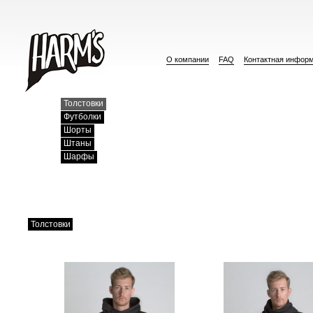
О компании
FAQ
Контактная инфор
Толстовки
Футболки
Шорты
Штаны
Шарфы
Толстовки