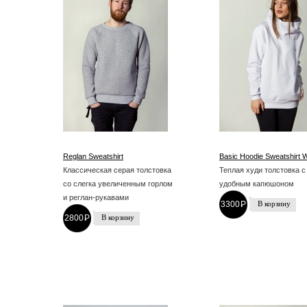
Reglan Sweatshirt
Basic Hoodie Sweatshirt W
Классическая серая толстовка
Теплая худи толстовка с
со слегка увеличенным горлом
удобным капюшоном
и реглан-рукавами
3300
P
-
2800
P
-