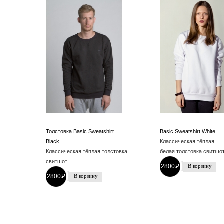
Толстовка Basic Sweatshirt
Basic Sweatshirt White
Black
Классическая тёплая
Классическая тёплая толстовка
белая толстовка свитшо
свитшот
2800
P
-
2800
P
-