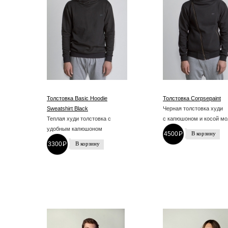
Толстовка Basic Hoodie
Толстовка Corpsepaint
Sweatshirt Black
Черная толстовка худи
Теплая худи толстовка с
с капюшоном и косой мо
удобным капюшоном
4500
P
-
3300
P
-