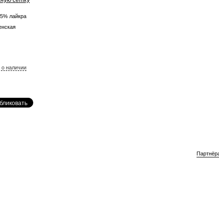
ную сетку
 5% лайкра
енская
 о наличии
Партнёр