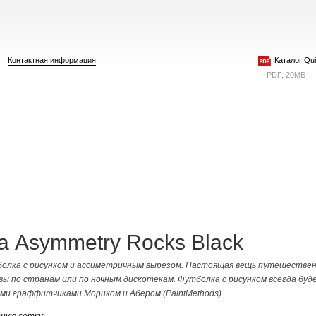
Контактная информация
Каталог Quie
PDF, 20МБ
а Asymmetry Rocks Black
олка с рисунком и ассиметричным вырезом. Настоящая вещь путешестве
ы по странам или по ночным дискотекам. Футболка с рисунком всегда бу
и граффитчиками Мориком и Абером (PaintMethods).