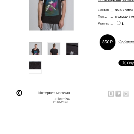
Посмотреть размер
Состав
95% хлопок
Пол
мужская / ж
Размер
L
850
P
Сообщить
-
Интернет-магазин
«Harm's»
2010-2026