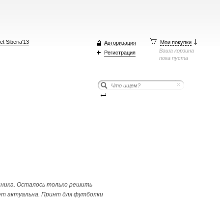
t Siberia'13
Мои покупки
Авторизация
Ваша корзина
Регистрация
пока пуста
нника. Осталось только решить
дет актуальна. Принт для футболки