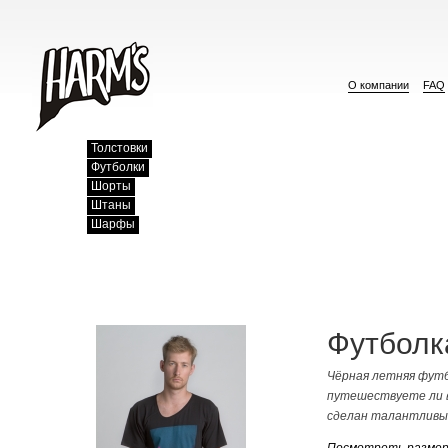
О компании
FAQ
Толстовки
Футболки
Шорты
Штаны
Шарфы
Футболк
Чёрная летняя футб
путешествуете ли в
сделан талантливым