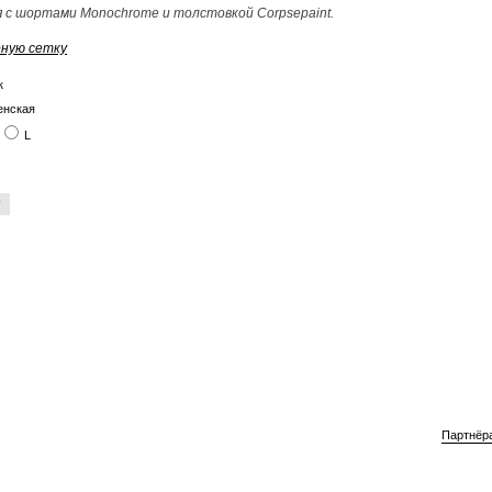
с шортами Monochrome и толстовкой Corpsepaint.
ную сетку
к
енская
L
Партнёр