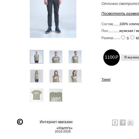
Отлично смотрится 
Посмотреть размер
Состав
100% хлопо
Пол
мужская / ж
Размер
S
M
1100
P
-
Tweet
Интернет-магазин
«Harm's»
2010-2026