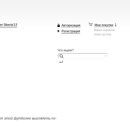
t Siberia'13
Мои покупки
Авторизация
Ваша корзина
Регистрация
пока пуста
Что ищем?
ают этой футболке выглядеть по-