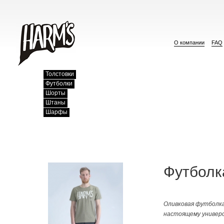
О компании
FAQ
Толстовки
Футболки
Шорты
Штаны
Шарфы
Футболка
Оливковая футболка
настоящему универс