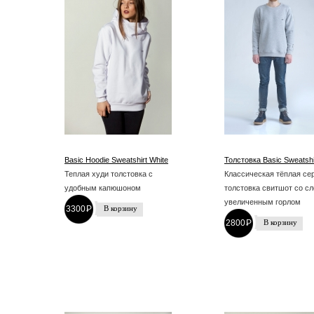
Basic Hoodie Sweatshirt White
Толстовка Basic Sweatshi
Теплая худи толстовка с
Классическая тёплая се
удобным капюшоном
толстовка свитшот со сл
увеличенным горлом
3300
P
-
2800
P
-