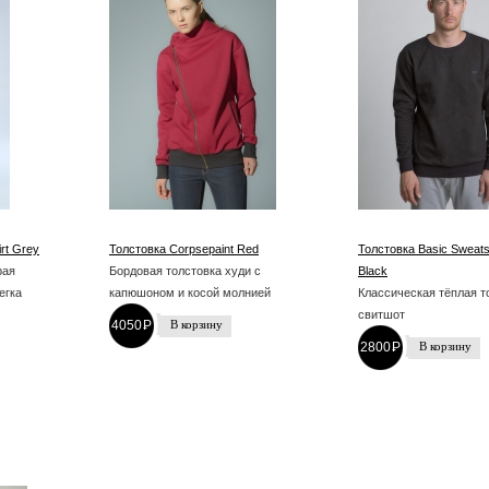
rt Grey
Толстовка Corpsepaint Red
Толстовка Basic Sweats
рая
Бордовая толстовка худи с
Black
егка
капюшоном и косой молнией
Классическая тёплая т
свитшот
4050
P
-
2800
P
-