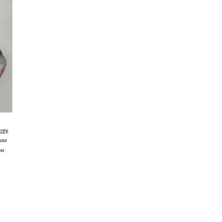
Grey
ким
ом