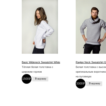
Basic Wideneck Sweatshirt White
Raglan Neck Sweatshirt 
Тёплая белая толстовка с
Белая толстовка с высо
широким горлом
оригинальным воротник
на пуговицах
1500
P
-
3300
P
-