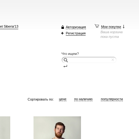
t Siberia'13
Мои покупки
Авторизация
Ваша корзина
Регистрация
пока пуста
Что ищем?
цене
по наличию
популярности
Сортировать по: