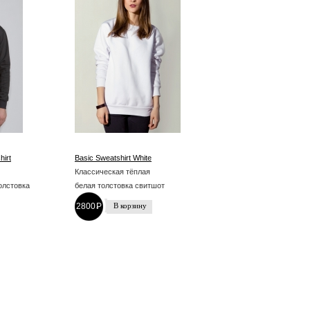
hirt
Basic Sweatshirt White
Классическая тёплая
олстовка
белая толстовка свитшот
2800
P
-