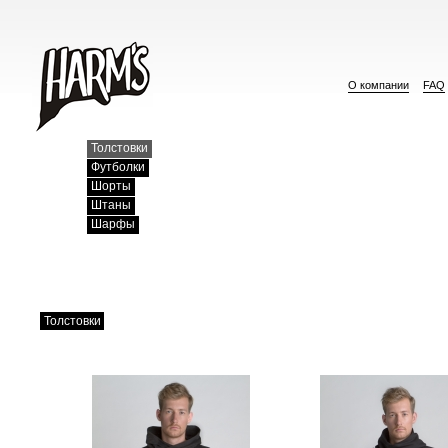
О компании
FAQ
Толстовки
Футболки
Шорты
Штаны
Шарфы
Толстовки