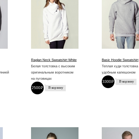
Raglan Neck Sweatshirt White
Basic Hoodie Sweatshirt
Белая толстовка с высоким
Теплая худи толстовка
лнией
оригинальным воротником
удобным капюшоном
на пуговицах
3300
P
-
2500
P
-