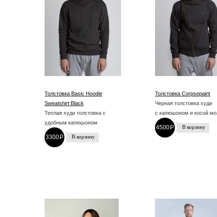
Толстовка Basic Hoodie
Толстовка Corpsepaint
Sweatshirt Black
Черная толстовка худи
Теплая худи толстовка с
с капюшоном и косой мо
удобным капюшоном
4500
P
-
3300
P
-