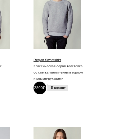
Reglan Sweatshirt
 с
Классическая серая толстовка
со слегка увеличенным горлом
и реглан-рукавами
2800
P
-