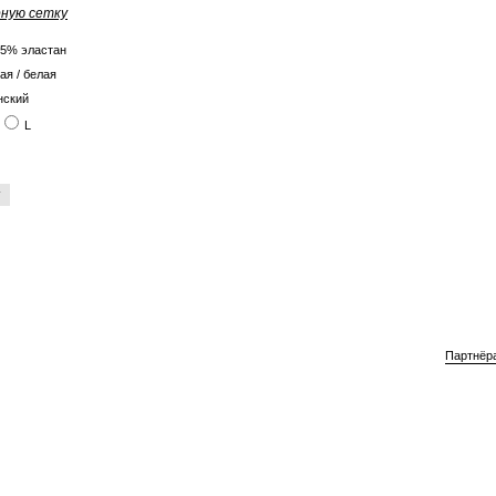
ную сетку
 5% эластан
ая / белая
нский
L
Партнёр