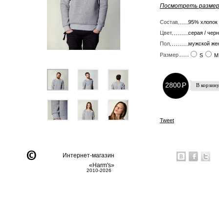
Посмотреть размер
Состав
95% хлопок
Цвет
серая / черн
Пол
мужской же
Размер
S
M
2800
P
-
Tweet
Интернет-магазин
«Harm's»
2010-2026