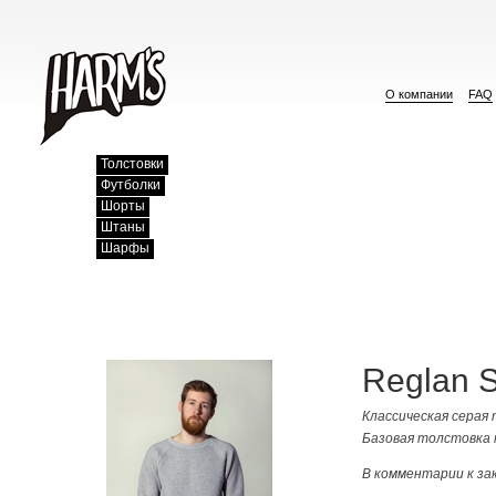
О компании
FAQ
Толстовки
Футболки
Шорты
Штаны
Шарфы
Reglan S
Классическая серая
Базовая толстовка 
В комментарии к за