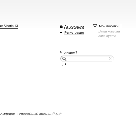
t Siberia'13
Мои покупки
Авторизация
Ваша корзина
Регистрация
пока пуста
Что ищем?
комфорт + спокойный внешний вид.