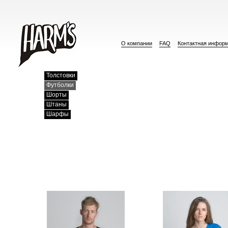
О компании
FAQ
Контактная инфор
Толстовки
Футболки
Шорты
Штаны
Шарфы