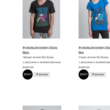
Футболка Asymmetry Rocks
Футболка Asymmetry Ro
Black
Blue
Чёрная летняя Футболка
Синяя летняя Футболка
с рисунком и асимметричным
с рисунком и асимметр
вырезом
вырезом
850
P
600
P
-
-