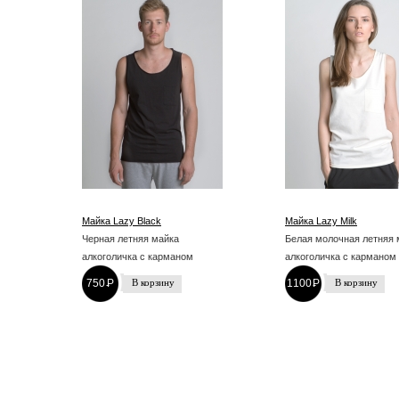
Майка Lazy Black
Майка Lazy Milk
Черная летняя майка
Белая молочная летняя 
алкоголичка с карманом
алкоголичка с карманом
750
P
1100
P
-
-