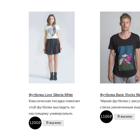
Футболка Love Siberia White
Футболка Basic Rocks Bl
Классическая посадка помогает
Чёрная футболка с рису
этой футболке выглядеть по-
слегка увеличенным вы
настоящему универсально.
1100
P
-
1200
P
-